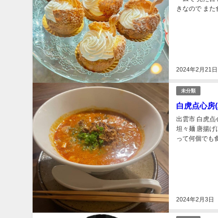
きなので また
お箱には自分の
2024年2月21日
未分類
白虎点心房
出雲市 白虎点
坦々麺 唐揚
って何個でも
再開されること
2024年2月3日