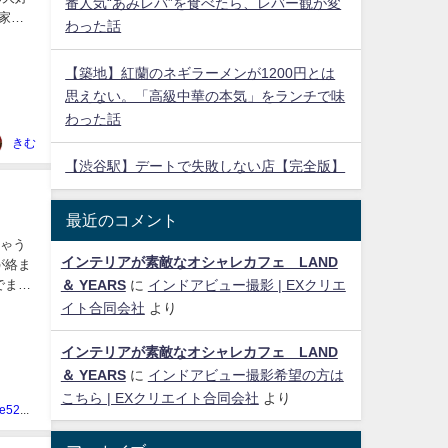
番人気“あみレバ”を食べたら、レバー観が変
家の
わった話
【築地】紅蘭のネギラーメンが1200円とは
思えない。「高級中華の本気」をランチで味
わった話
きむ
【渋谷駅】デートで失敗しない店【完全版】
最近のコメント
ちゃう
インテリアが素敵なオシャレカフェ LAND
が絡ま
でまた
＆ YEARS
に
インドアビュー撮影 | EXクリエ
イト合同会社
より
インテリアが素敵なオシャレカフェ LAND
＆ YEARS
に
インドアビュー撮影希望の方は
こちら | EXクリエイト合同会社
より
kimphone52@gmail.com