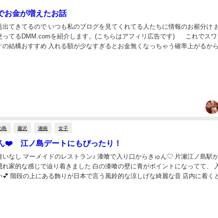
Mでお金が増えたお話
益出てきてるので いつも私のブログを見てくれてる人たちに情報のお裾分け 
てるDMM.comを紹介します。(こちらはアフィリ広告です) これでスワップ
ぐの結構おすすめ 入れる額が少なすぎるとお金無くなっちゃう確率上がるから
程度多めの額で投資したほうがいいよ 詳...
の島
藤沢
湘南
女子
ん❤️ 江ノ島デートにもぴったり！
メイドのレストラン♪ 漆喰で入り口からきゅん♡ 片瀬江ノ島駅から川
隠れ家的な感じで辿り着きました 白の漆喰の壁に青がポイントになってて、 
 階段の上にある飾りが日本で言う風鈴的な涼しげな綺麗な音 店内に着くとテラ
べました♪ GWの中日で平...