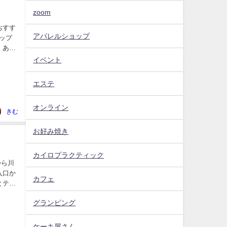
zoom
おすす
アパレルショップ
 ある
イベント
エステ
オンライン
きむ
お好み焼き
カイロプラクティック
入口か
カフェ
グランピング
ケーキ屋さん