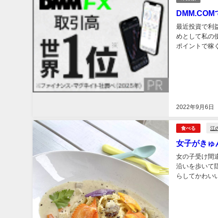
DMM.CO
最近投資で利
めとして私の使っ
ポイントで稼
2022年9月6日
江
食べる
女子がきゅ
女の子受け間違いなし マー
沿いを歩いて
らしてかわいい
ス席か店内か選