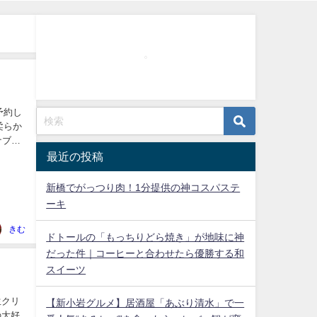
予約し
柔らか
ナブル
最近の投稿
新橋でがっつり肉！1分提供の神コスパステ
ーキ
きむ
ドトールの「もっちりどら焼き」が地味に神
だった件｜コーヒーと合わせたら優勝する和
スイーツ
生クリ
【新小岩グルメ】居酒屋「あぶり清水」で一
の大好