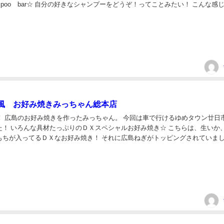
ampoo bar☆ 自分の好きなシャンプーをどうぞ！ってことみたい！ こんな感
ンプーとトリートメントを入...
風 お好み焼きみっちゃん総本店
年！ 広島のお好み焼きを作ったみっちゃん。 今回は車で行けるゆめタウン廿日
た！ いろんな具材たっぷりのＤＸスペシャルお好み焼き☆ こちらは、生いか
もちが入ってるＤＸなお好み焼き！ それに広島ねぎがトッピングされていま
べたほうが雰囲気出るかな～って思っ...