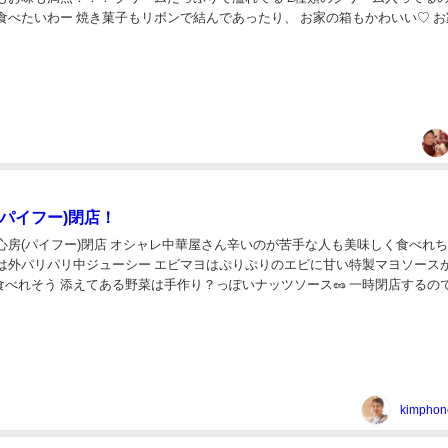
食べたいわー 焼き菓子もリボンで結んであったり、 お家の箱もかわいい♡ お
好きな焼き菓子が入れてもらえるみた...
(パイフー)閉店！
心房(パイフー)閉店 オシャレ中華屋さん辛いのが苦手な人も美味しく食べれ
げは外パリパリ中ジューシー エビマヨはぷりぷりのエビに甘い特製マヨソース
食べれそう 添えてある野菜は手作り？っぽいナッツソース🥜 一時閉店するの
があれば もう一度食べに行きたいお...