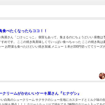
鳥食べたくなったらココ！！
き鳥屋さん「こけっこっこ」 個室もあって、集まるのにちょうどいい 座敷は
すすめです。 ここの焼き鳥美味しくていっぱい食べちゃった ここの焼き鳥は
ー お野菜も食べたけどいい焼き加減 メニュー １本が200円切っててリーズ
ぎちゃう♪ 今メニュー見てたら...
ークリームがかわいいケーキ屋さん『ヒナゲシ』
いい白鳥のシュークリーム サクサクのシュー生地にカスタードとミルク味の
もお味も満点！！！ クリームたっぷりで溢れてる 2種類のクリーム入ってる