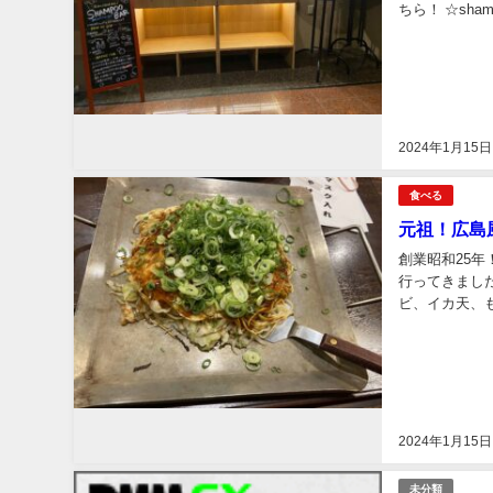
ちら！ ☆sh
器に好きなシャ
2024年1月15日
食べる
元祖！広島
創業昭和25
行ってきまし
ビ、イカ天、
熱々の鉄板で食
2024年1月15日
未分類