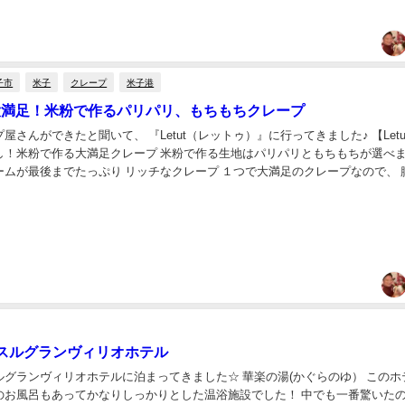
子市
米子
クレープ
米子港
t】大満足！米粉で作るパリパリ、もちもちクレープ
屋さんができたと聞いて、 『Letut（レットゥ）』に行ってきました♪ 【Letu
し！米粉で作る大満足クレープ 米粉で作る生地はパリパリともちもちが選べ
までたっぷり リッチなクレープ １つで大満足のクレープなので、 腹ペコ
すめです いちご生ク...
スルグランヴィリオホテル
ルグランヴィリオホテルに泊まってきました☆ 華楽の湯(かぐらのゆ） このホ
のお風呂もあってかなりしっかりとした温浴施設でした！ 中でも一番驚いたの