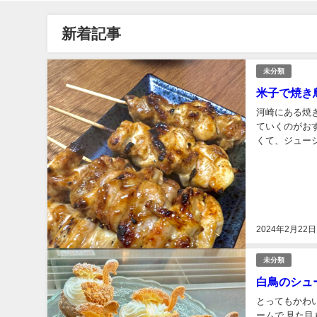
新着記事
未分類
米子で焼き
河崎にある焼
ていくのがお
くて、ジューシ
ついつい頼み過
2024年2月22日
未分類
白鳥のシュ
とってもかわ
ームで 見た目