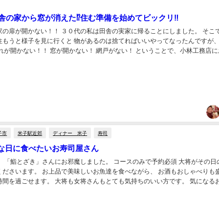
舎の家から窓が消えた⁉︎住む準備を始めてビックリ‼︎
家の扉が開かない！！ ３０代の私は田舎の実家に帰ることにしました。 そこ
住もうと様子を見に行くと 物があるのは捨てればいいやってなったんですが、
れが開かない！！ 窓が開かない！ 網戸がない！ ということで、小林工務店に
いしました。 ここに頼めば、お掃除もリフォーム...
子市
米子駅近郊
ディナー 米子
寿司
な日に食べたいお寿司屋さん
】 「鮨とざき」さんにお邪魔しました。 コースのみで予約必須 大将がその日
くださいます。 お上品で美味しいお魚達を食べながら、 お酒もおしゃべりも
時間を過ごせます。 大将も女将さんもとても気持ちのいい方です。 気になる
、こだわりの作り方をお話してくれて...