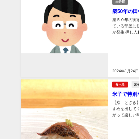
未分類
築50年の田
築５０年の実
ている部屋に
が発生 押し入
2024年1月24日
米
食べる
米子で特別
【鮨 とざき
すめを出して
がって楽しい
について聞くと