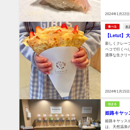
2024年1月22日
米
食べる
【Letu
新しくクレープ
ペコで行くべ
濃厚な生クリームが最後
で行くのがおす
2024年1月15日
泊まる
姫路キヤッ
姫路キヤッス
は、天然温泉