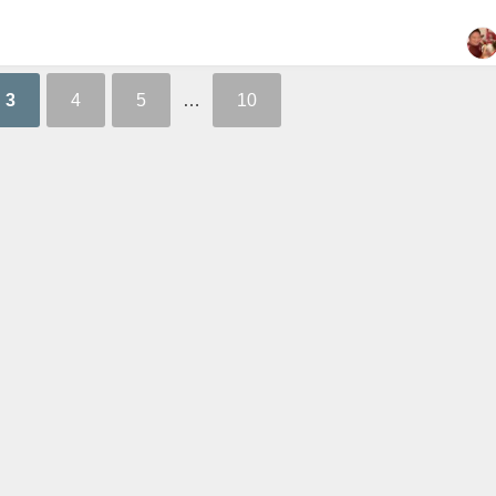
3
4
5
…
10