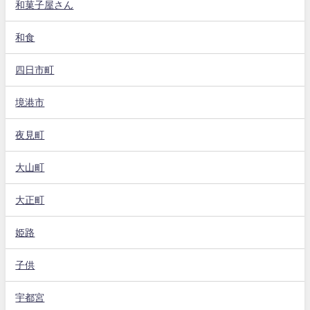
和菓子屋さん
和食
四日市町
境港市
夜見町
大山町
大正町
姫路
子供
宇都宮