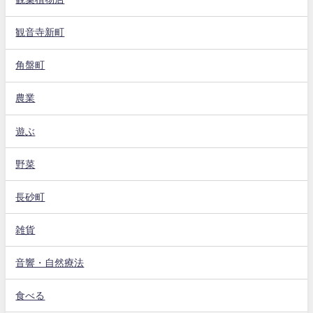
観音寺新町
角盤町
農業
遊ぶ
野菜
長砂町
雑貨
音響・自然療法
食べる