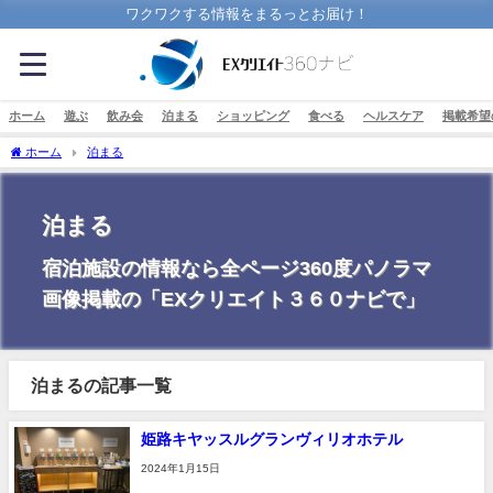
ワクワクする情報をまるっとお届け！
ホーム
遊ぶ
飲み会
泊まる
ショッピング
食べる
ヘルスケア
掲載希望
ホーム
泊まる
泊まる
宿泊施設の情報なら全ページ360度パノラマ
画像掲載の「EXクリエイト３６０ナビで」
泊まるの記事一覧
姫路キヤッスルグランヴィリオホテル
2024年1月15日