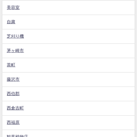
美容室
自粛
芝刈り機
茅ヶ崎市
茶町
藤沢市
西伯郡
西倉吉町
西福原
観葉植物店