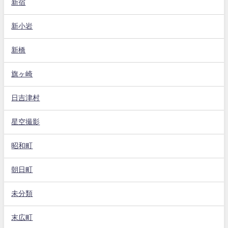
新宿
新小岩
新橋
旗ヶ崎
日吉津村
星空撮影
昭和町
朝日町
未分類
末広町