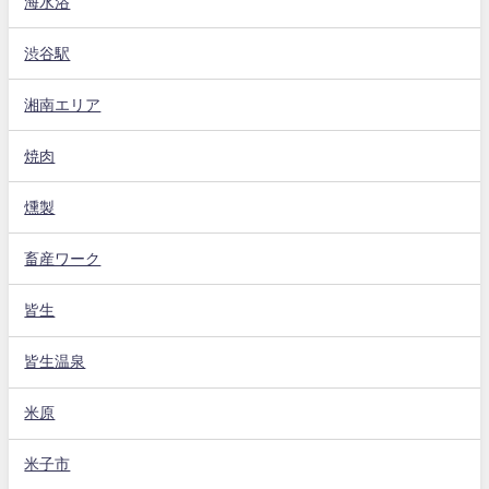
海水浴
渋谷駅
湘南エリア
焼肉
燻製
畜産ワーク
皆生
皆生温泉
米原
米子市