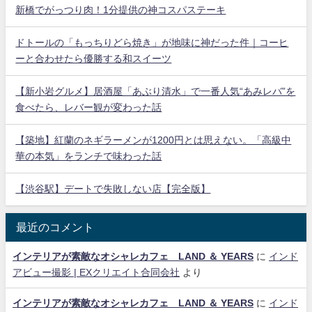
新橋でがっつり肉！1分提供の神コスパステーキ
ドトールの「もっちりどら焼き」が地味に神だった件｜コーヒ
ーと合わせたら優勝する和スイーツ
【新小岩グルメ】居酒屋「あぶり清水」で一番人気“あみレバ”を
食べたら、レバー観が変わった話
【築地】紅蘭のネギラーメンが1200円とは思えない。「高級中
華の本気」をランチで味わった話
【渋谷駅】デートで失敗しない店【完全版】
最近のコメント
インテリアが素敵なオシャレカフェ LAND ＆ YEARS
に
インド
アビュー撮影 | EXクリエイト合同会社
より
インテリアが素敵なオシャレカフェ LAND ＆ YEARS
に
インド