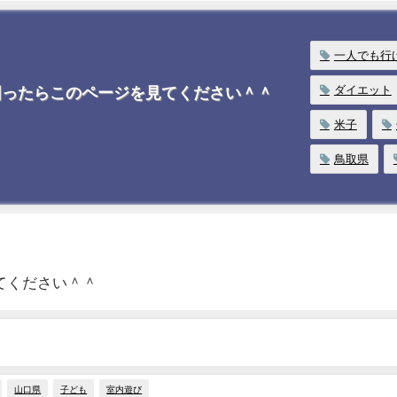
一人でも行
ダイエット
困ったらこのページを見てください＾＾
米子
鳥取県
てください＾＾
山口県
子ども
室内遊び