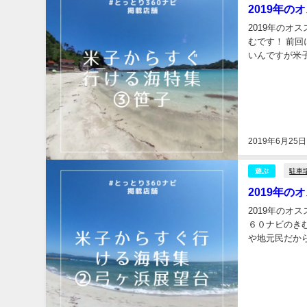
2019年
2019年の
むです！ 前
いんですが米
笹子海水浴場 
2019年6月25日
駐車
遊ぶ
2019年
2019年の
６０ナビのき
や地元民だか
★★★☆☆ オ