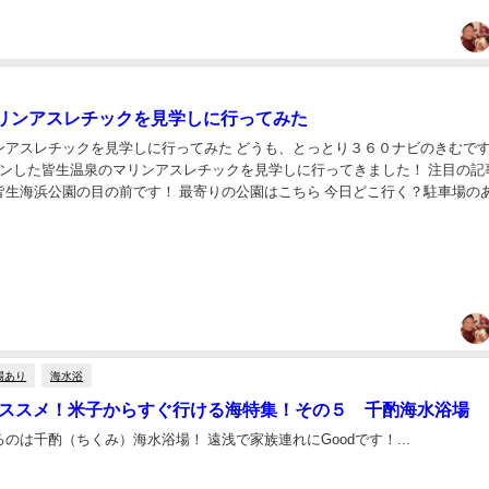
リンアスレチックを見学しに行ってみた
ンアスレチックを見学しに行ってみた どうも、とっとり３６０ナビのきむです
した皆生温泉のマリンアスレチックを見学しに行ってきました！ 注目の記事 以
皆生海浜公園の目の前です！ 最寄りの公園はこちら 今日どこ行く？駐車場の
生海浜公園 パノラマ画像 Po...
場あり
海水浴
のオススメ！米子からすぐ行ける海特集！その５ 千酌海水浴場
のは千酌（ちくみ）海水浴場！ 遠浅で家族連れにGoodです！...