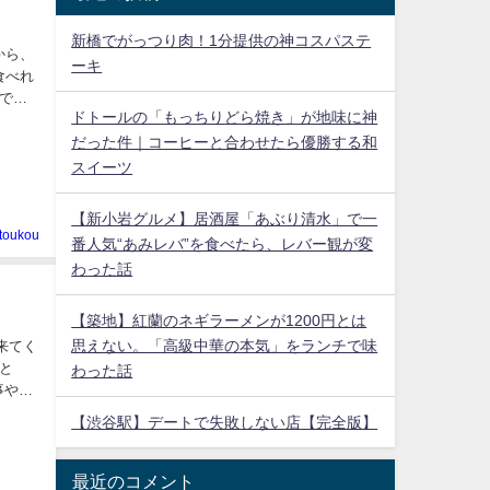
新橋でがっつり肉！1分提供の神コスパステ
から、
ーキ
食べれ
木で作
ドトールの「もっちりどら焼き」が地味に神
だった件｜コーヒーと合わせたら優勝する和
スイーツ
【新小岩グルメ】居酒屋「あぶり清水」で一
toukou
番人気“あみレバ”を食べたら、レバー観が変
わった話
【築地】紅蘭のネギラーメンが1200円とは
思えない。「高級中華の本気」をランチで味
に来てく
と
わった話
事や海
【渋谷駅】デートで失敗しない店【完全版】
最近のコメント