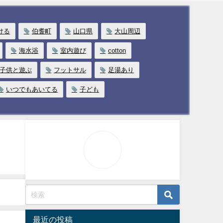
ける
伯耆町
山口県
大山周辺
海水浴
室内遊び
cotton
子供と遊ぶ
フットサル
足湯あり
いつでもあいてる
子ども
最近の投稿