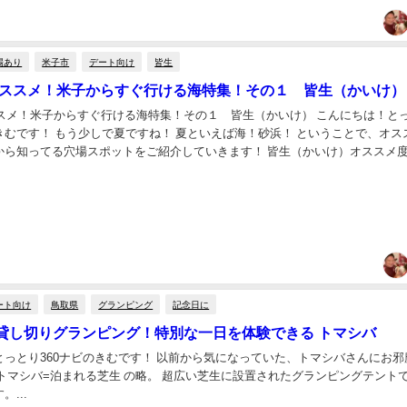
場あり
米子市
デート向け
皆生
のオススメ！米子からすぐ行ける海特集！その１ 皆生（かいけ）
オススメ！米子からすぐ行ける海特集！その１ 皆生（かいけ） こんにちは！と
ば海！砂浜！ ということで、オススメの
から知ってる穴場スポットをご紹介していきます！ 皆生（かいけ）オススメ
ススメポイント ・米子駅から近い...
ート向け
鳥取県
グランピング
記念日に
貸し切りグランピング！特別な一日を体験できる トマシバ
とっとり360ナビのきむです！ 以前から気になっていた、トマシバさんにお邪
トマシバ=泊まれる芝生 の略。 超広い芝生に設置されたグランピングテント
...