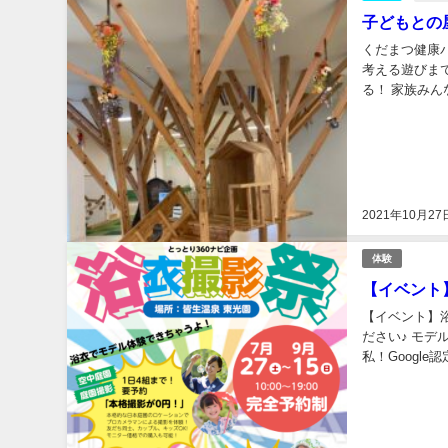
子どもとの屋
くだまつ健康
考える遊びま
る！ 家族みん
られているもの
2021年10月27
体験
【イベント】浴
【イベント】浴衣
ださい♪ モ
私！Googl
や公園など遊べ