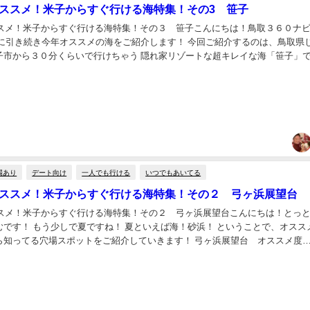
のオススメ！米子からすぐ行ける海特集！その3 笹子
オススメ！米子からすぐ行ける海特集！その３ 笹子こんにちは！鳥取３６０ナ
回に引き続き今年オススメの海をご紹介します！ 今回ご紹介するのは、鳥取県
子市から３０分くらいで行けちゃう 隠れ家リゾートな超キレイな海「笹子」
オススメ度★★★★☆・めっちゃ海がキ...
場あり
デート向け
一人でも行ける
いつでもあいてる
のオススメ！米子からすぐ行ける海特集！その２ 弓ヶ浜展望台
オススメ！米子からすぐ行ける海特集！その２ 弓ヶ浜展望台こんにちは！とっ
むです！ もう少しで夏ですね！ 夏といえば海！砂浜！ ということで、オスス
ら知ってる穴場スポットをご紹介していきます！ 弓ヶ浜展望台 オススメ度
ススメポイント・駐車場がタダ！ ・ホースつ...