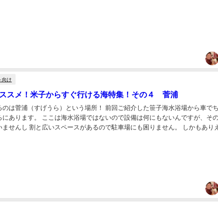
ト向け
のオススメ！米子からすぐ行ける海特集！その４ 菅浦
るのは菅浦（すげうら）という場所！ 前回ご紹介した笹子海水浴場から車で
ろにあります。 ここは海水浴場ではないので設備は何にもないんですが、そ
いませんし 割と広いスペースがあるので駐車場にも困りません。 しかもあり
イさ！ 透明度抜群なのでゴーグルつけて泳...