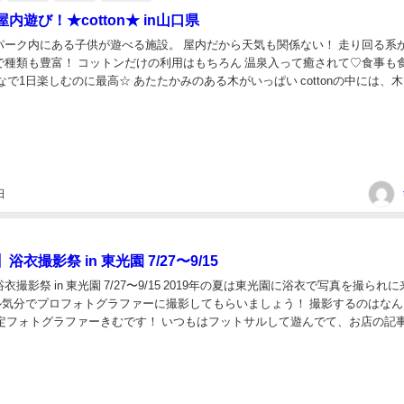
内遊び！★cotton★ in山口県
パーク内にある子供が遊べる施設。 屋内だから天気も関係ない！ 走り回る系
で種類も豊富！ コットンだけの利用はもちろん 温泉入って癒されて♡食事も
なで1日楽しむのに最高☆ あたたかみのある木がいっぱい cottonの中には、
がいっぱいでした！ 木ってな...
日
衣撮影祭 in 東光園 7/27〜9/15
撮影祭 in 東光園 7/27〜9/15 2019年の夏は東光園に浴衣で写真を撮られ
デル気分でプロフォトグラファーに撮影してもらいましょう！ 撮影するのはなん
e認定フォトグラファーきむです！ いつもはフットサルして遊んでて、お店の記
るところの記事ば...