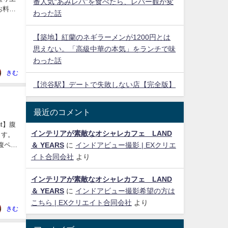
番人気“あみレバ”を食べたら、レバー観が変
お料理
わった話
【築地】紅蘭のネギラーメンが1200円とは
思えない。「高級中華の本気」をランチで味
わった話
きむ
【渋谷駅】デートで失敗しない店【完全版】
最近のコメント
t】腹
インテリアが素敵なオシャレカフェ LAND
ます。
＆ YEARS
に
インドアビュー撮影 | EXクリエ
イト合同会社
より
インテリアが素敵なオシャレカフェ LAND
＆ YEARS
に
インドアビュー撮影希望の方は
こちら | EXクリエイト合同会社
より
きむ