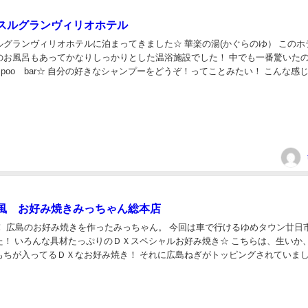
スルグランヴィリオホテル
ルグランヴィリオホテルに泊まってきました☆ 華楽の湯(かぐらのゆ） このホ
のお風呂もあってかなりしっかりとした温浴施設でした！ 中でも一番驚いたの
ampoo bar☆ 自分の好きなシャンプーをどうぞ！ってことみたい！ こんな感
ンプーとトリートメントを入...
風 お好み焼きみっちゃん総本店
年！ 広島のお好み焼きを作ったみっちゃん。 今回は車で行けるゆめタウン廿日
た！ いろんな具材たっぷりのＤＸスペシャルお好み焼き☆ こちらは、生いか
もちが入ってるＤＸなお好み焼き！ それに広島ねぎがトッピングされていま
べたほうが雰囲気出るかな～って思っ...