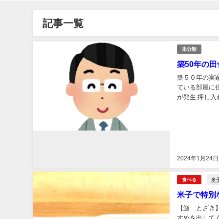
記事一覧
未分類
築50年の田
築５０年の実
ている部屋に
が発生 押し入
2024年1月24日
米
食べる
米子で特別
【鮨 とざき
すめを出して