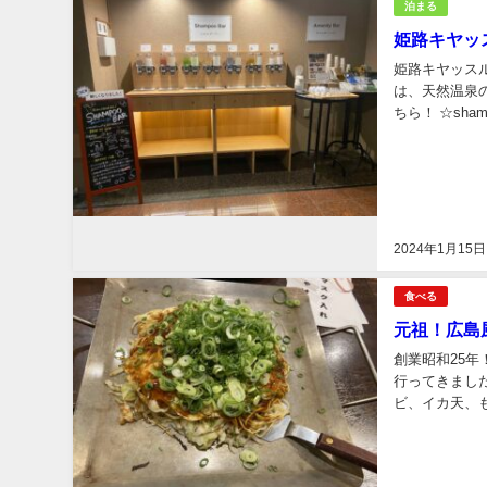
泊まる
姫路キヤッ
姫路キヤッス
は、天然温泉
ちら！ ☆sh
器に好きなシャ
2024年1月15日
食べる
元祖！広島
創業昭和25
行ってきまし
ビ、イカ天、
熱々の鉄板で食