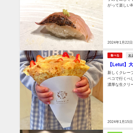
がって楽しい
について聞くと
2024年1月22日
米
食べる
【Letu
新しくクレープ
ペコで行くべ
濃厚な生クリームが最後
で行くのがおす
2024年1月15日