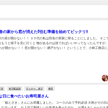
舎の家から窓が消えた⁉︎住む準備を始めてビックリ‼︎
家の扉が開かない！！ ３０代の私は田舎の実家に帰ることにしました。 そこ
住もうと様子を見に行くと 物があるのは捨てればいいやってなったんですが、
れが開かない！！ 窓が開かない！ 網戸がない！ ということで、小林工務店に
いしました。 ここに頼めば、お掃除もリフォーム...
子市
米子駅近郊
ディナー 米子
寿司
な日に食べたいお寿司屋さん
】 「鮨とざき」さんにお邪魔しました。 コースのみで予約必須 大将がその日
くださいます。 お上品で美味しいお魚達を食べながら、 お酒もおしゃべりも