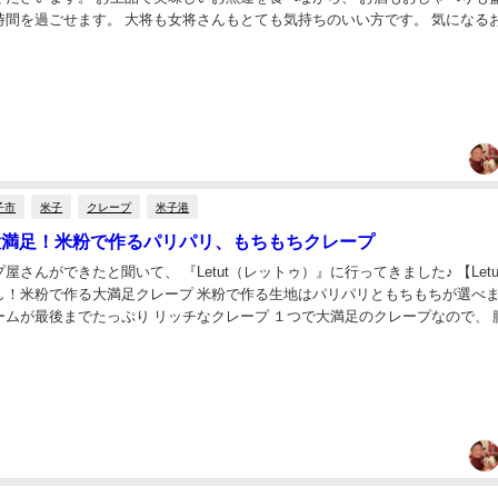
時間を過ごせます。 大将も女将さんもとても気持ちのいい方です。 気になる
、こだわりの作り方をお話してくれて...
子市
米子
クレープ
米子港
t】大満足！米粉で作るパリパリ、もちもちクレープ
屋さんができたと聞いて、 『Letut（レットゥ）』に行ってきました♪ 【Letu
し！米粉で作る大満足クレープ 米粉で作る生地はパリパリともちもちが選べ
までたっぷり リッチなクレープ １つで大満足のクレープなので、 腹ペコ
すめです いちご生ク...