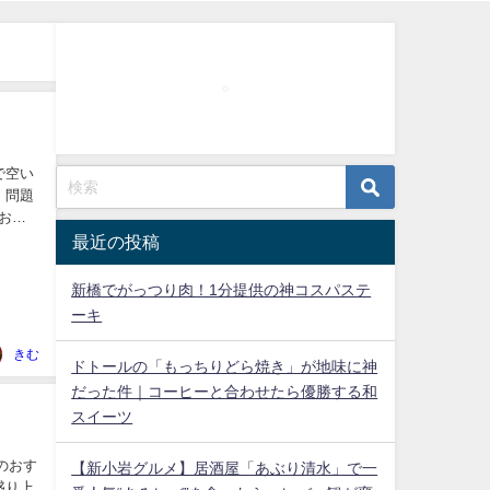
で空い
 問題
お願
最近の投稿
新橋でがっつり肉！1分提供の神コスパステ
ーキ
きむ
ドトールの「もっちりどら焼き」が地味に神
だった件｜コーヒーと合わせたら優勝する和
スイーツ
のおす
【新小岩グルメ】居酒屋「あぶり清水」で一
盛り上