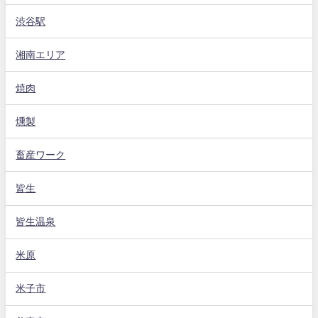
渋谷駅
湘南エリア
焼肉
燻製
畜産ワーク
皆生
皆生温泉
米原
米子市