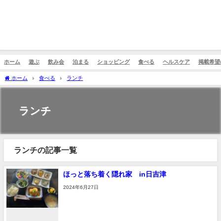
ホーム
遊ぶ
飲み会
泊まる
ショッピング
食べる
ヘルスケア
掲載希望
ホーム
食べる
ランチ
ランチ
ランチの記事一覧
ほっと落ち着く隠れ家 in日吉津
2024年6月27日