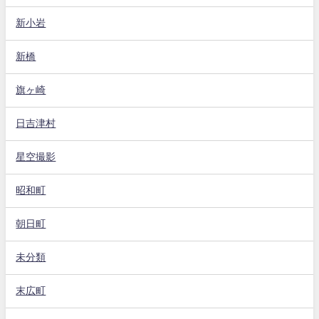
新小岩
新橋
旗ヶ崎
日吉津村
星空撮影
昭和町
朝日町
未分類
末広町