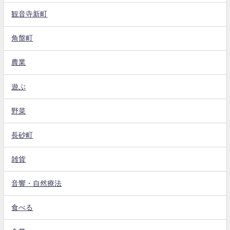
観音寺新町
角盤町
農業
遊ぶ
野菜
長砂町
雑貨
音響・自然療法
食べる