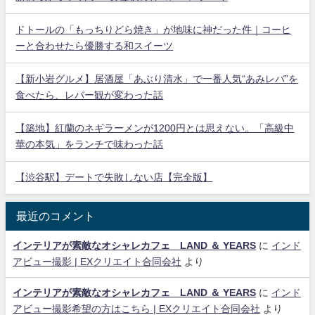
ドトールの「もっちりどら焼き」が地味に神だった件｜コーヒ
ーと合わせたら優勝する和スイーツ
【新小岩グルメ】居酒屋「あぶり清水」で一番人気“あみレバ”を
食べたら、レバー観が変わった話
【築地】紅蘭のネギラーメンが1200円とは思えない。「高級中
華の本気」をランチで味わった話
【渋谷駅】デートで失敗しない店【完全版】
最近のコメント
インテリアが素敵なオシャレカフェ LAND ＆ YEARS
に
インド
アビュー撮影 | EXクリエイト合同会社
より
インテリアが素敵なオシャレカフェ LAND ＆ YEARS
に
インド
アビュー撮影希望の方はこちら | EXクリエイト合同会社
より