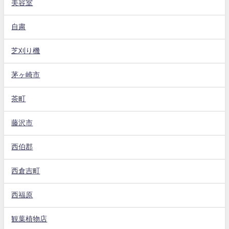
美容室
自粛
芝刈り機
茅ヶ崎市
茶町
藤沢市
西伯郡
西倉吉町
西福原
観葉植物店