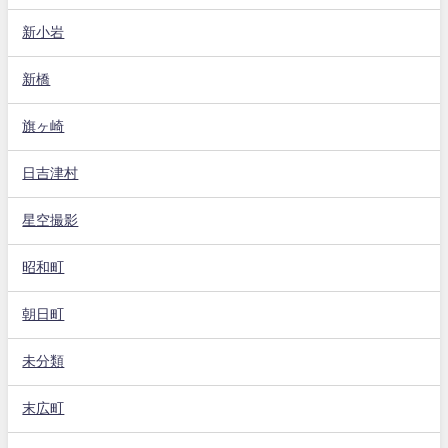
新小岩
新橋
旗ヶ崎
日吉津村
星空撮影
昭和町
朝日町
未分類
末広町