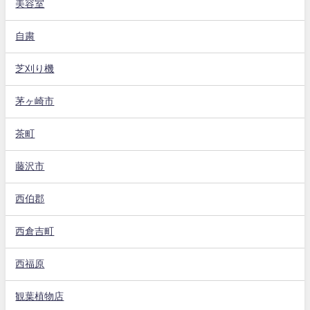
美容室
自粛
芝刈り機
茅ヶ崎市
茶町
藤沢市
西伯郡
西倉吉町
西福原
観葉植物店