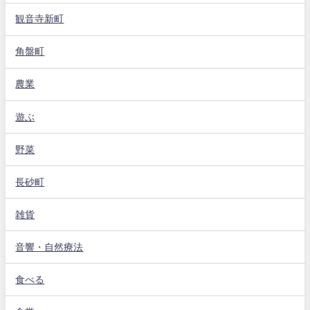
観音寺新町
角盤町
農業
遊ぶ
野菜
長砂町
雑貨
音響・自然療法
食べる