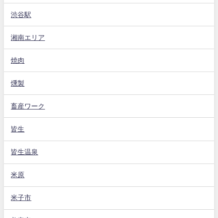
渋谷駅
湘南エリア
焼肉
燻製
畜産ワーク
皆生
皆生温泉
米原
米子市