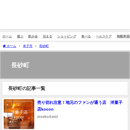
ホーム
遊ぶ
飲み会
泊まる
ショッピング
食べる
ヘルスケア
掲載希望
ホーム
米子市
長砂町
長砂町
長砂町の記事一覧
売り切れ注意！地元のファンが通う店 洋菓子
店kocon
2019年4月30日