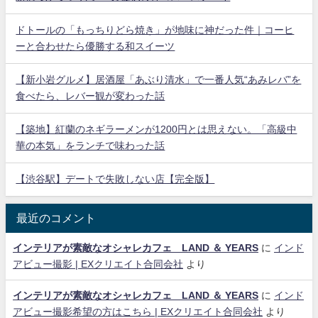
ドトールの「もっちりどら焼き」が地味に神だった件｜コーヒ
ーと合わせたら優勝する和スイーツ
【新小岩グルメ】居酒屋「あぶり清水」で一番人気“あみレバ”を
食べたら、レバー観が変わった話
【築地】紅蘭のネギラーメンが1200円とは思えない。「高級中
華の本気」をランチで味わった話
【渋谷駅】デートで失敗しない店【完全版】
最近のコメント
インテリアが素敵なオシャレカフェ LAND ＆ YEARS
に
インド
アビュー撮影 | EXクリエイト合同会社
より
インテリアが素敵なオシャレカフェ LAND ＆ YEARS
に
インド
アビュー撮影希望の方はこちら | EXクリエイト合同会社
より