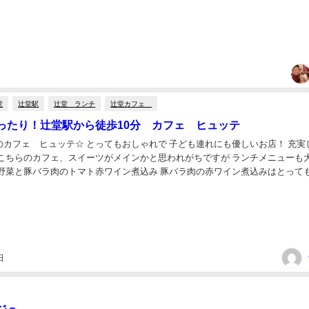
べました♪ GWの中日で平...
堂
辻堂駅
辻堂 ランチ
辻堂カフェ
ったり！辻堂駅から徒歩10分 カフェ ヒュッテ
のカフェ ヒュッテ☆ とってもおしゃれで 子ども連れにも優しいお店！ 充実
 こちらのカフェ、スイーツがメインかと思われがちですが ランチメニューも
ろ野菜と豚バラ肉のトマト赤ワイン煮込み 豚バラ肉の赤ワイン煮込みはとって
すぎ！！ 女子にはうれしい野菜も充実...
日