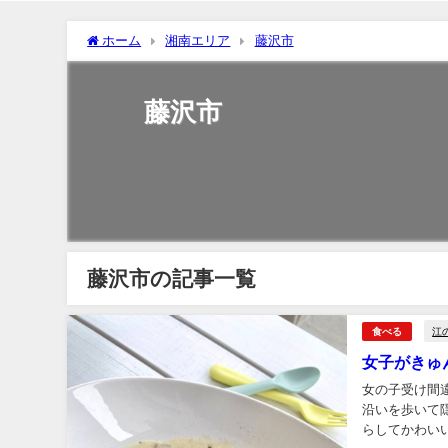
ホーム
湘南エリア
藤沢市
藤沢市
藤沢市の記事一覧
江
食べる
女子がきゅ
女の子受け間違いなし マー
沿いを歩いて
らしてかわいい