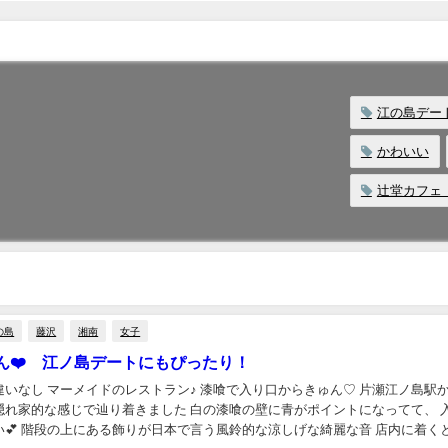
江の島デー
かわいい
辻堂カフ
の島
藤沢
湘南
女子
ん❤️ 江ノ島デートにもぴったり！
メイドのレストラン♪ 漆喰で入り口からきゅん♡ 片瀬江ノ島駅から川
隠れ家的な感じで辿り着きました 白の漆喰の壁に青がポイントになってて、 
 階段の上にある飾りが日本で言う風鈴的な涼しげな綺麗な音 店内に着くとテラ