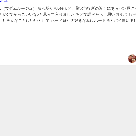
ジュ
Rouge（マダムルージュ） 藤沢駅から5分ほど、藤沢市役所の近くにあるパン屋さ
クぽくてかっこいいな♪と思って入りました あとで調べたら、思い切りパリが
！！ そんなことはいいとして ハード系が大好きな私はハード系とパイ買いま
い♡ チョコ 持ったらず...