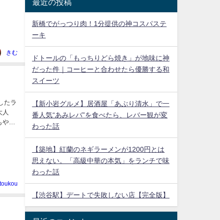
最近の投稿
新橋でがっつり肉！1分提供の神コスパステ
ーキ
きむ
ドトールの「もっちりどら焼き」が地味に神
だった件｜コーヒーと合わせたら優勝する和
スイーツ
したラ
【新小岩グルメ】居酒屋「あぶり清水」で一
大人
番人気“あみレバ”を食べたら、レバー観が変
もやわ
わった話
【築地】紅蘭のネギラーメンが1200円とは
思えない。「高級中華の本気」をランチで味
わった話
toukou
【渋谷駅】デートで失敗しない店【完全版】