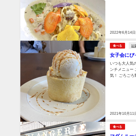
ス席か店内か選
2022年6月14日
辻
食べる
女子会にぴ
いつも大人気
ンチメニュー
気！ ごろご
らかで 美味し
2021年10月11
食べる