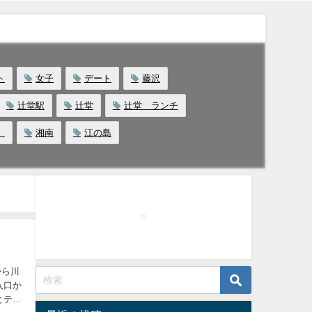
ト
女子
デート
藤沢
辻堂駅
辻堂
辻堂 ランチ
ェ
湘南
江の島
入口か