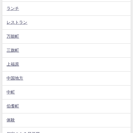
ランチ
レストラン
万能町
三旗町
上福原
中国地方
中町
伯耆町
体験