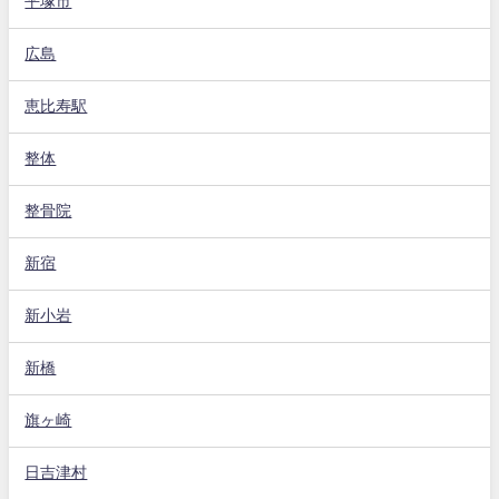
平塚市
広島
恵比寿駅
整体
整骨院
新宿
新小岩
新橋
旗ヶ崎
日吉津村