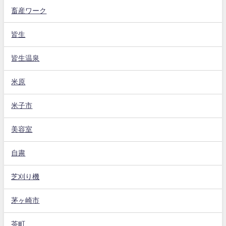
畜産ワーク
皆生
皆生温泉
米原
米子市
美容室
自粛
芝刈り機
茅ヶ崎市
茶町