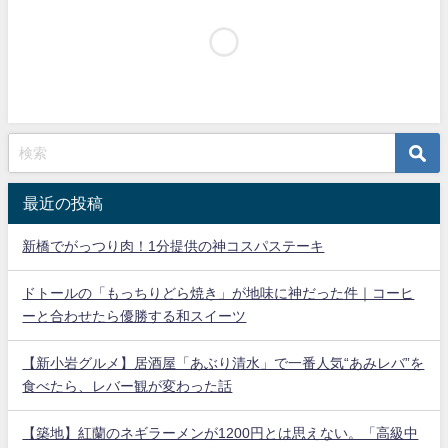
最近の投稿
新橋でがっつり肉！1分提供の神コスパステーキ
ドトールの「もっちりどら焼き」が地味に神だった件｜コーヒ
ーと合わせたら優勝する和スイーツ
【新小岩グルメ】居酒屋「あぶり清水」で一番人気“あみレバ”を
食べたら、レバー観が変わった話
【築地】紅蘭のネギラーメンが1200円とは思えない。「高級中