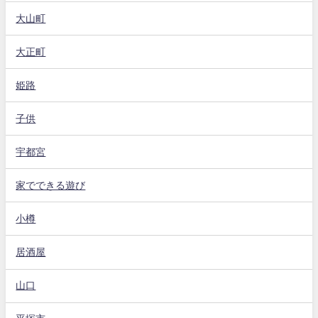
大山町
大正町
姫路
子供
宇都宮
家でできる遊び
小樽
居酒屋
山口