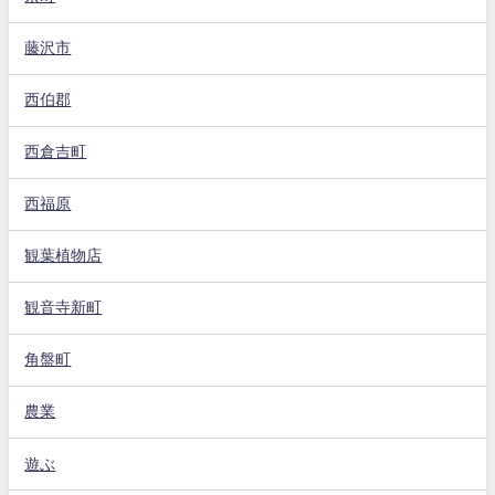
藤沢市
西伯郡
西倉吉町
西福原
観葉植物店
観音寺新町
角盤町
農業
遊ぶ