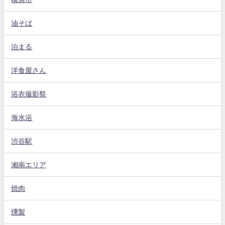
油そば
泊まる
洋食屋さん
浴衣撮影祭
海水浴
渋谷駅
湘南エリア
焼肉
燻製