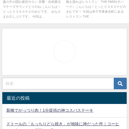
ね
森の中の隠れ家的サロン 音響・自然療法
橋を渡ればレストラン THE PARK(ザパ
マナーズサウンドとりのね こんにちは！
ーク）こんにちは！とっとり３６０ナビの
とっとり３６０ナビのみどです。 みなさ
きむです！ 今回は米子市東倉吉町にある
まお久しぶりです。 今回は...
レストラン THE ...
最近の投稿
新橋でがっつり肉！1分提供の神コスパステーキ
ドトールの「もっちりどら焼き」が地味に神だった件｜コーヒ