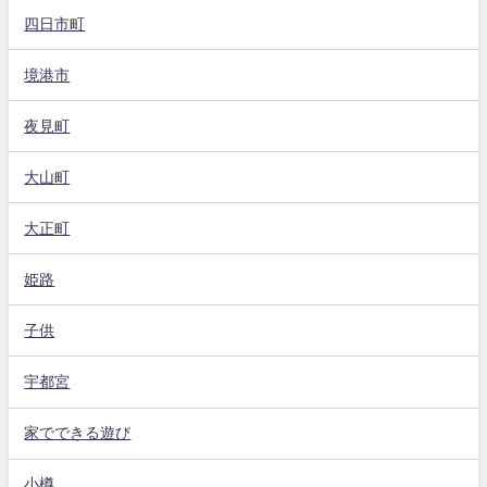
四日市町
境港市
夜見町
大山町
大正町
姫路
子供
宇都宮
家でできる遊び
小樽