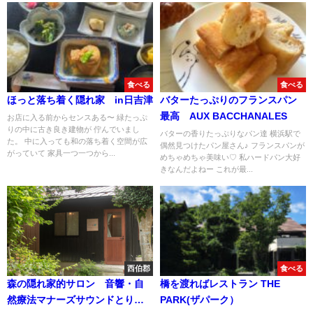
食べる
食べる
ほっと落ち着く隠れ家 in日吉津
バターたっぷりのフランスパン
最高 AUX BACCHANALES
お店に入る前からセンスある〜 緑たっぷ
りの中に古き良き建物が 佇んでいまし
バターの香りたっぷりなパン達 横浜駅で
た。 中に入っても和の落ち着く空間が広
偶然見つけたパン屋さん♪ フランスパンが
がっていて 家具一つ一つから...
めちゃめちゃ美味い♡ 私ハードパン大好
きなんだよねー これが最...
西伯郡
食べる
森の隠れ家的サロン 音響・自
橋を渡ればレストラン THE
然療法マナーズサウンドとりの
PARK(ザパーク）