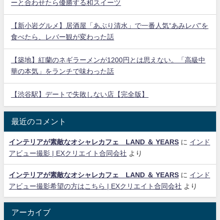
ーと合わせたら優勝する和スイーツ
【新小岩グルメ】居酒屋「あぶり清水」で一番人気“あみレバ”を
食べたら、レバー観が変わった話
【築地】紅蘭のネギラーメンが1200円とは思えない。「高級中
華の本気」をランチで味わった話
【渋谷駅】デートで失敗しない店【完全版】
最近のコメント
インテリアが素敵なオシャレカフェ LAND ＆ YEARS
に
インド
アビュー撮影 | EXクリエイト合同会社
より
インテリアが素敵なオシャレカフェ LAND ＆ YEARS
に
インド
アビュー撮影希望の方はこちら | EXクリエイト合同会社
より
アーカイブ