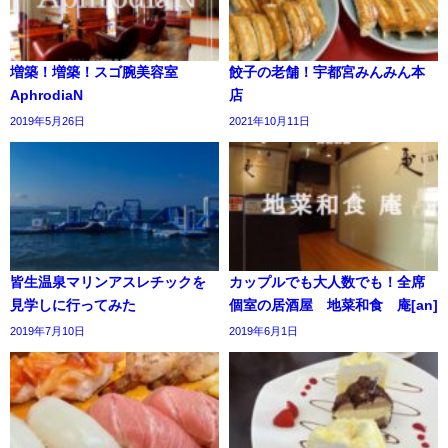
増築！増築！スゴ腕美容室
餃子の老舗！宇都宮みんみん本
AphrodiaN
店
2019年5月26日
2021年10月11日
皆生温泉マリンアスレチックを
カップルでも大人数でも！全席
見学しに行ってみた
個室の居酒屋 地菜和食 庵[an]
2019年7月10日
2019年6月1日