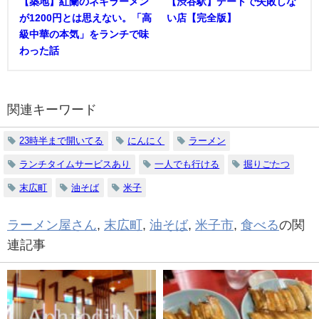
【築地】紅蘭のネギラーメン
【渋谷駅】デートで失敗しな
が1200円とは思えない。「高
い店【完全版】
級中華の本気」をランチで味
わった話
関連キーワード
23時半まで開いてる
にんにく
ラーメン
ランチタイムサービスあり
一人でも行ける
掘りごたつ
末広町
油そば
米子
ラーメン屋さん
,
末広町
,
油そば
,
米子市
,
食べる
の関
連記事