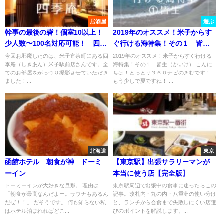
居酒屋
遊ぶ
幹事の最後の砦！個室10以上！
2019年のオススメ！米子からす
少人数〜100名対応可能！ 四季
ぐ行ける海特集！その１ 皆生
庵（しきあん）米子駅前店
（かいけ）
今回お邪魔したのは、米子市茶町にある四
2019年のオススメ！米子からすぐ行ける
季庵（しきあん）米子駅前店さんです。全
海特集！その１ 皆生（かいけ） こんに
てのお部屋をがっつり撮影させていただき
ちは！とっとり３６０ナビのきむです！
ました！...
もう少しで夏ですね！ ...
北海道
東京
函館ホテル 朝食が神 ドーミ
【東京駅】出張サラリーマンが
ーイン
本当に使う店【完全版】
ドーミーインが大好きな旦那。 理由は
東京駅周辺で出張中の食事に迷ったらこの
「朝食が最高なんだよー。サウナもあるん
記事。改札内・丸の内・八重洲の使い分け
だぜ！！」 だそうです。 何も知らない私
と、ランチから会食まで失敗しにくい店選
はホテル泊まれればどこ...
びのポイントを解説します。...