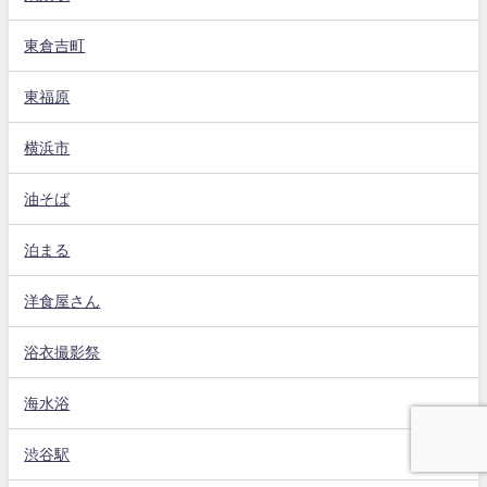
東倉吉町
東福原
横浜市
油そば
泊まる
洋食屋さん
浴衣撮影祭
海水浴
渋谷駅