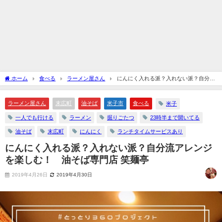
ホーム
食べる
ラーメン屋さん
にんにく入れる派？入れない派？自分流
アレンジを楽しむ！ 油そば専門店 笑麺亭
ラーメン屋さん
末広町
油そば
米子市
食べる
米子
一人でも行ける
ラーメン
掘りごたつ
23時半まで開いてる
油そば
末広町
にんにく
ランチタイムサービスあり
にんにく入れる派？入れない派？自分流アレンジ
を楽しむ！ 油そば専門店 笑麺亭
2019年4月26日
2019年4月30日