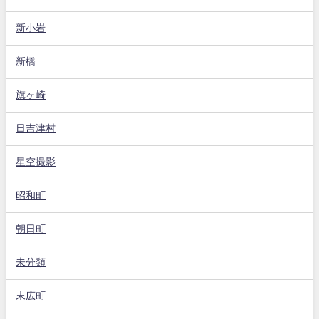
新小岩
新橋
旗ヶ崎
日吉津村
星空撮影
昭和町
朝日町
未分類
末広町