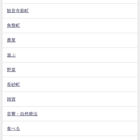
観音寺新町
角盤町
農業
遊ぶ
野菜
長砂町
雑貨
音響・自然療法
食べる