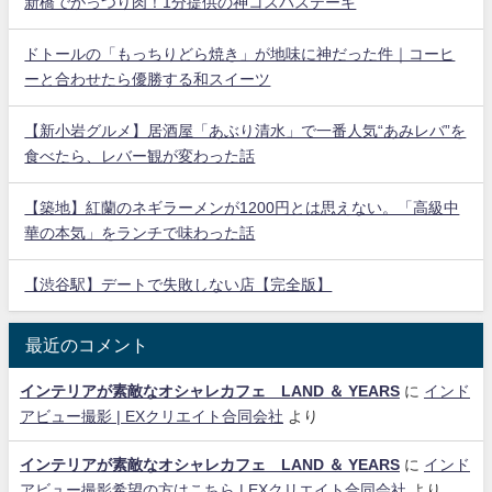
新橋でがっつり肉！1分提供の神コスパステーキ
ドトールの「もっちりどら焼き」が地味に神だった件｜コーヒ
ーと合わせたら優勝する和スイーツ
【新小岩グルメ】居酒屋「あぶり清水」で一番人気“あみレバ”を
食べたら、レバー観が変わった話
【築地】紅蘭のネギラーメンが1200円とは思えない。「高級中
華の本気」をランチで味わった話
【渋谷駅】デートで失敗しない店【完全版】
最近のコメント
インテリアが素敵なオシャレカフェ LAND ＆ YEARS
に
インド
アビュー撮影 | EXクリエイト合同会社
より
インテリアが素敵なオシャレカフェ LAND ＆ YEARS
に
インド
アビュー撮影希望の方はこちら | EXクリエイト合同会社
より