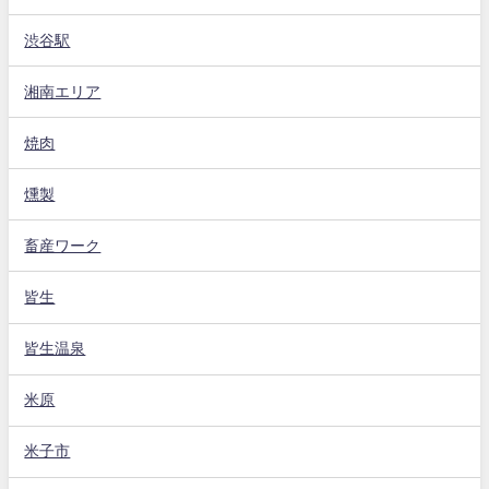
渋谷駅
湘南エリア
焼肉
燻製
畜産ワーク
皆生
皆生温泉
米原
米子市