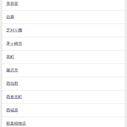
美容室
自粛
芝刈り機
茅ヶ崎市
茶町
藤沢市
西伯郡
西倉吉町
西福原
観葉植物店