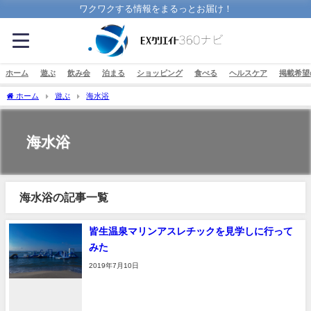
ワクワクする情報をまるっとお届け！
ホーム
遊ぶ
飲み会
泊まる
ショッピング
食べる
ヘルスケア
掲載希望
ホーム
遊ぶ
海水浴
海水浴
海水浴の記事一覧
皆生温泉マリンアスレチックを見学しに行って
みた
2019年7月10日