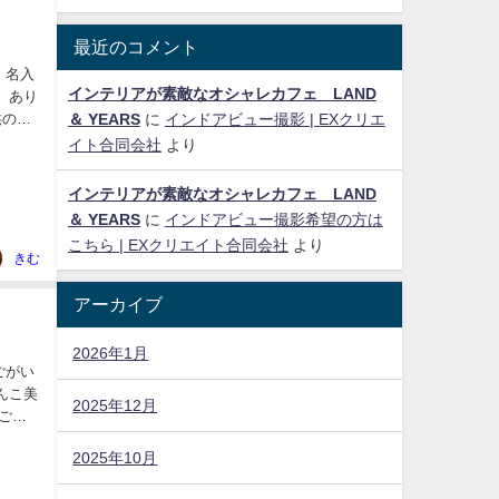
最近のコメント
 名入
インテリアが素敵なオシャレカフェ LAND
 あり
＆ YEARS
に
インドアビュー撮影 | EXクリエ
イト合同会社
より
インテリアが素敵なオシャレカフェ LAND
＆ YEARS
に
インドアビュー撮影希望の方は
こちら | EXクリエイト合同会社
より
きむ
アーカイブ
2026年1月
ごがい
んこ美
2025年12月
ごと
2025年10月