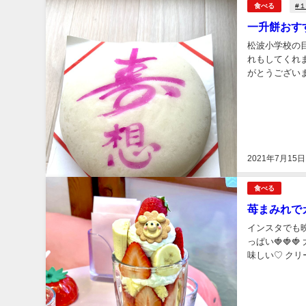
#
食べる
一升餅おす
松波小学校の
れもしてくれ
がとうございます♪ 優しい心配りをしてくれた店主 一升餅を予約しまし
とだから風邪ひ
2021年7月15日
食べる
苺まみれでカワイ
インスタでも
っぱい🍓🍓
味しい♡ クリ
シフォン いち