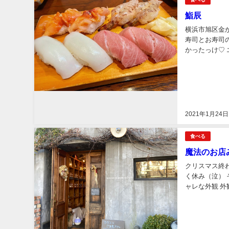
鮨辰
横浜市旭区金
寿司とお寿司
かったっけ♡ 
う全部美味しい
2021年1月24日
食べる
魔法のお店み
クリスマス終
く休み（泣） そんな時出会ったのが「MEISON BON GAUT 」 メゾンボングゥと読みます。 オシ
ャレな外観 
と見える？ ハ