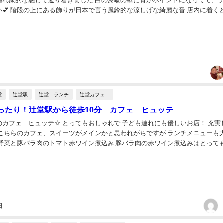
隠れ家的な感じで辿り着きました 白の漆喰の壁に青がポイントになってて、 
 階段の上にある飾りが日本で言う風鈴的な涼しげな綺麗な音 店内に着くとテラ
べました♪ GWの中日で平...
堂
辻堂駅
辻堂 ランチ
辻堂カフェ
ったり！辻堂駅から徒歩10分 カフェ ヒュッテ
のカフェ ヒュッテ☆ とってもおしゃれで 子ども連れにも優しいお店！ 充実
 こちらのカフェ、スイーツがメインかと思われがちですが ランチメニューも
ろ野菜と豚バラ肉のトマト赤ワイン煮込み 豚バラ肉の赤ワイン煮込みはとって
すぎ！！ 女子にはうれしい野菜も充実...
日