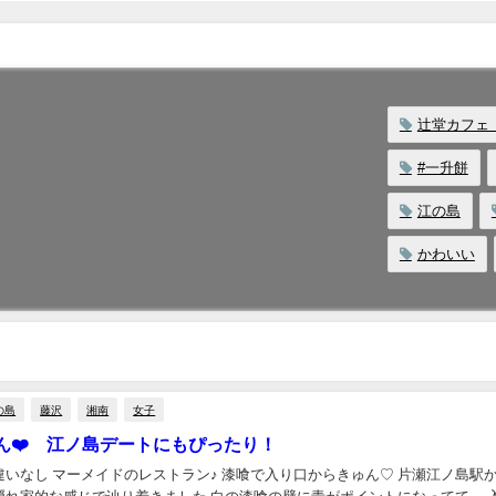
辻堂カフ
#一升餅
江の島
かわいい
の島
藤沢
湘南
女子
ん❤️ 江ノ島デートにもぴったり！
メイドのレストラン♪ 漆喰で入り口からきゅん♡ 片瀬江ノ島駅から川