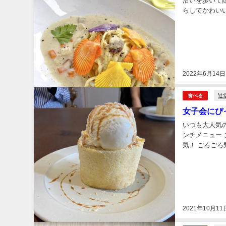
沿いを歩いて
らしてかわいい
ス席か店内か選
2022年6月14日
辻
食べる
女子会にぴ
いつも大人気
ンチメニュー
気！ ごろご
らかで 美味し
2021年10月11