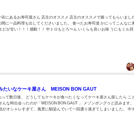
が谷にあるお寿司屋さん 店主のオススメ 店主のオススメで握ってもらいました
の間に一品料理も出してくださいました。 食べたお寿司達 かにってこんなに
エビが甘い！！！感動！！ 中トロもとろ〜ん いくらも良いお味 うにもミル貝
♡ 出てくるお寿司全部美味しい♡...
たいなケーキ屋さん MEISON BON GAUT
わって数日後、 どうしてもケーキが食べたくなってケーキ屋さん探したら こ
外観がオシャレすぎて、風景に馴染んでいて一回通り過ぎてしまいました。 中
リーポッターに出...