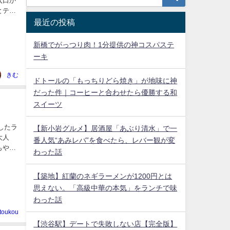
入口か
最近の投稿
新橋でがっつり肉！1分提供の神コスパステ
ーキ
きむ
ドトールの「もっちりどら焼き」が地味に神
だった件｜コーヒーと合わせたら優勝する和
スイーツ
したラ
【新小岩グルメ】居酒屋「あぶり清水」で一
大人
番人気“あみレバ”を食べたら、レバー観が変
もやわ
わった話
【築地】紅蘭のネギラーメンが1200円とは
思えない。「高級中華の本気」をランチで味
わった話
toukou
【渋谷駅】デートで失敗しない店【完全版】