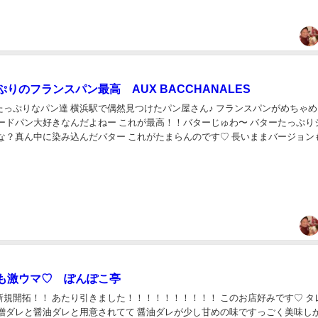
りのフランスパン最高 AUX BACCHANALES
たっぷりなパン達 横浜駅で偶然見つけたパン屋さん♪ フランスパンがめちゃ
ハードパン大好きなんだよねー これが最高！！バターじゅわ〜 バターたっぷり
真ん中に染み込んだバター これがたまらんのです♡ 長いままバージョンもあっ
娘が切って袋に入ってるものをチョ...
も激ウマ♡ ぽんぽこ亭
新規開拓！！ あたり引きました！！！！！！！！！！ このお店好みです♡ タ
味噌ダレと醤油ダレと用意されてて 醤油ダレが少し甘めの味ですっごく美味し