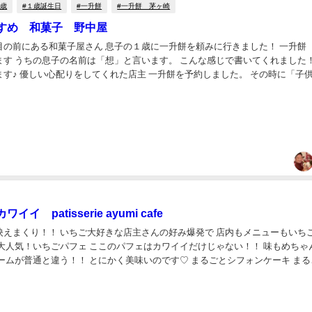
１歳
#１歳誕生日
#一升餅
#一升餅 茅ヶ崎
すめ 和菓子 野中屋
目の前にある和菓子屋さん 息子の１歳に一升餅を頼みに行きました！ 一升餅
ます うちの息子の名前は「想」と言います。 こんな感じで書いてくれました！
た。 その時に「子供のこ
いたりして延期にするようなら３...
イ patisserie ayumi cafe
映えまくり！！ いちご大好きな店主さんの好み爆発で 店内もメニューもいち
🍓 大人気！いちごパフェ ここのパフェはカワイイだけじゃない！！ 味もめちゃ
ームが普通と違う！！ とにかく美味いのです♡ まるごとシフォンケーキ まる
ごジャムをかけて食べました。 大...