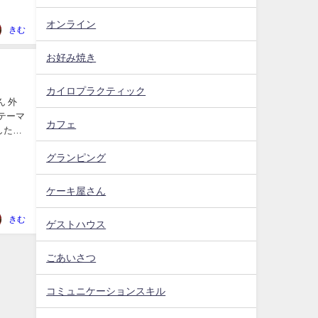
オンライン
きむ
お好み焼き
カイロプラクティック
ん 外
テーマ
カフェ
したよ
グランピング
ケーキ屋さん
きむ
ゲストハウス
ごあいさつ
コミュニケーションスキル