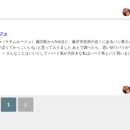
ジュ
Rouge（マダムルージュ） 藤沢駅から5分ほど、藤沢市役所の近くにあるパン屋さ
クぽくてかっこいいな♪と思って入りました あとで調べたら、思い切りパリが
！！ そんなことはいいとして ハード系が大好きな私はハード系とパイ買いま
い♡ チョコ 持ったらず...
1
2