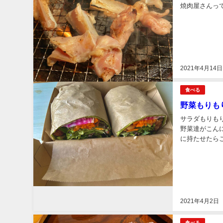
焼肉屋さんっ
レが好みじゃな
2021年4月14日
食べる
野菜もりも
サラダもりもり
野菜達がこんに
に持たせたら
類を選びます。
2021年4月2日
食べる