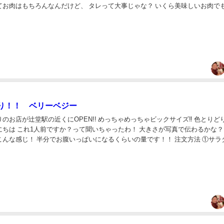
てお肉はもちろんなんだけど、 タレって大事じゃな？ いくら美味しいお肉で
いと美味しく感じない。 ここはお...
り！！ ベリーベジー
のお店が辻堂駅の近くにOPEN!! めっちゃめっちゃビックサイズ‼︎ 色とりど
ちは これ1人前ですか？って聞いちゃったわ！ 大きさが写真で伝わるかな？
こんな感じ！ 半分でお腹いっぱいになるくらいの量です！！ 注文方法 ①サラ
 ②サラダをどんな感じで...