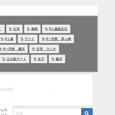
ェ
辻堂
湘南
#１歳誕生日
#１歳
デート
#一升餅 茅ヶ崎
#一升餅 藤沢
辻堂 ランチ
江の島デート
女子
藤沢