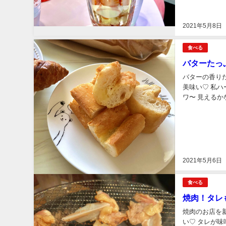
2021年5月8日
食べる
バターたっぷ
バターの香り
美味い♡ 私
ワ〜 見えるかな？
たんだけど、 
2021年5月6日
食べる
焼肉！タレ
焼肉のお店を
い♡ タレが