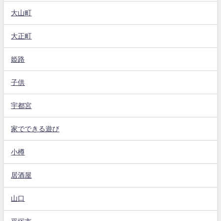
大山町
大正町
姫路
子供
宇都宮
家でできる遊び
小樽
居酒屋
山口