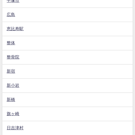
平塚市
広島
恵比寿駅
整体
整骨院
新宿
新小岩
新橋
旗ヶ崎
日吉津村