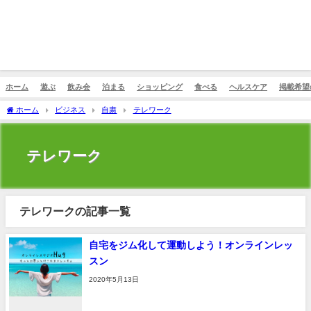
ホーム
遊ぶ
飲み会
泊まる
ショッピング
食べる
ヘルスケア
掲載希望
ホーム
ビジネス
自粛
テレワーク
テレワーク
テレワークの記事一覧
自宅をジム化して運動しよう！オンラインレッ
スン
2020年5月13日