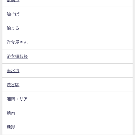
油そば
泊まる
洋食屋さん
浴衣撮影祭
海水浴
渋谷駅
湘南エリア
焼肉
燻製