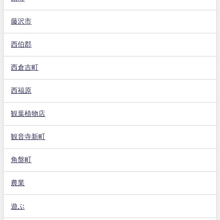
藤沢市
西伯郡
西倉吉町
西福原
観葉植物店
観音寺新町
角盤町
農業
遊ぶ