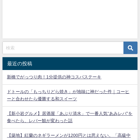
最近の投稿
新橋でがっつり肉！1分提供の神コスパステーキ
ドトールの「もっちりどら焼き」が地味に神だった件｜コーヒ
ーと合わせたら優勝する和スイーツ
【新小岩グルメ】居酒屋「あぶり清水」で一番人気“あみレバ”を
食べたら、レバー観が変わった話
【築地】紅蘭のネギラーメンが1200円とは思えない。「高級中