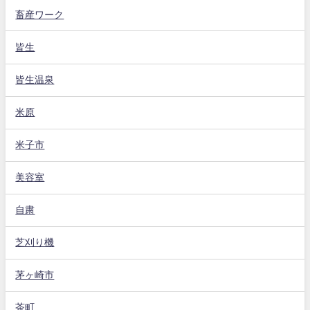
畜産ワーク
皆生
皆生温泉
米原
米子市
美容室
自粛
芝刈り機
茅ヶ崎市
茶町