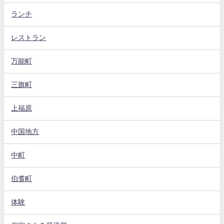
ランチ
レストラン
万能町
三旗町
上福原
中国地方
中町
伯耆町
体験