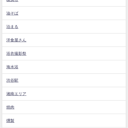
油そば
泊まる
洋食屋さん
浴衣撮影祭
海水浴
渋谷駅
湘南エリア
焼肉
燻製