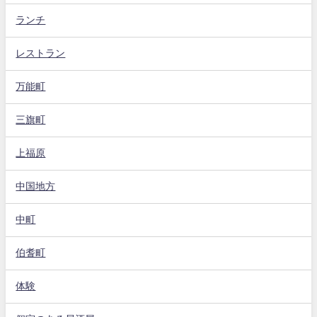
ランチ
レストラン
万能町
三旗町
上福原
中国地方
中町
伯耆町
体験