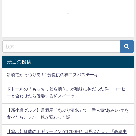
最近の投稿
新橋でがっつり肉！1分提供の神コスパステーキ
ドトールの「もっちりどら焼き」が地味に神だった件｜コーヒ
ーと合わせたら優勝する和スイーツ
【新小岩グルメ】居酒屋「あぶり清水」で一番人気“あみレバ”を
食べたら、レバー観が変わった話
【築地】紅蘭のネギラーメンが1200円とは思えない。「高級中