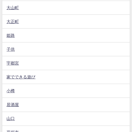
大山町
大正町
姫路
子供
宇都宮
家でできる遊び
小樽
居酒屋
山口