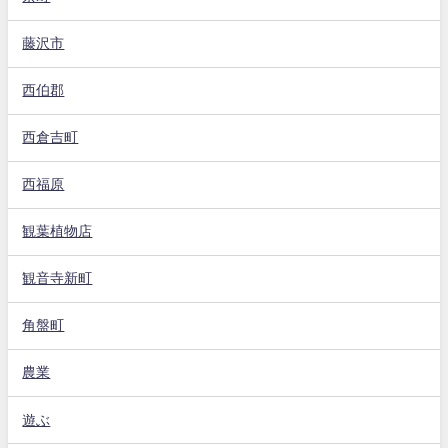
藤沢市
西伯郡
西倉吉町
西福原
観葉植物店
観音寺新町
角盤町
農業
遊ぶ